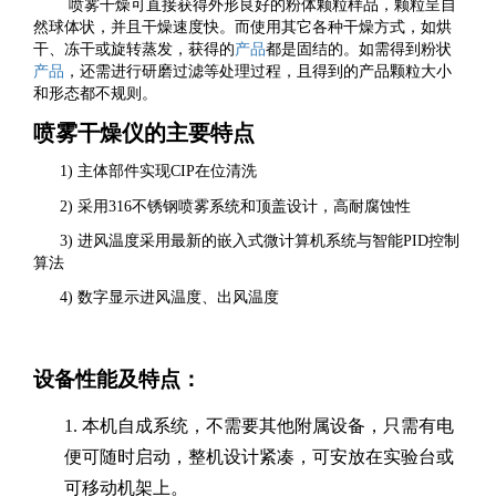
喷雾干燥可直接获得外形良好的粉体颗粒样品，颗粒呈自
然球体状，并且干燥速度快。
而
使用其它各种干燥方式
，如
烘
干、冻干或旋转蒸发，获得的
产品
都是固结的。如需得到粉状
产品
，还需进行研磨过滤等处理过程，且得到的产品颗粒大小
和形态都不规则。
喷雾干燥仪的主要特点
1)
主体部件实现
CIP
在位清洗
2)
采用
316
不锈
钢
喷雾系统和顶盖
设计，高耐腐蚀性
3)
进风
温度
采用最新的嵌入式微计算机系统与智能
PID
控制
算法
4)
数字显示
进风
温度、出
风
温度
设备性能及特点：
1.
本机自成系统，不需要其他附属设备，只需有电
便可随时启动，整机设计紧凑，可安放在实验台或
可移动机架上。