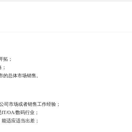
开拓；
略；
城市的总体市场销售。
型公司市场或者销售工作经验；
T/OA/数码行业；
，能适应适当出差；